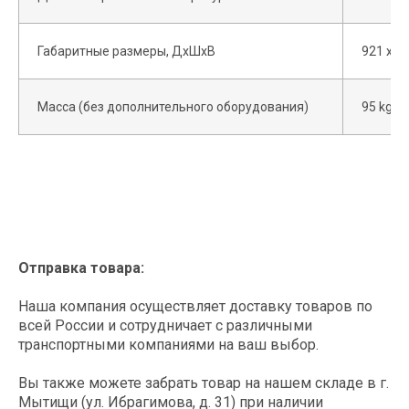
Поддерживаем клиентов на
всех этапах покупки и в
постгарантийный период
Габаритные размеры, ДхШхВ
921 x 3
Масса (без дополнительного оборудования)
95 kg
Оставляете заявку на нашем сайте
или присылаете свое ТЗ
info@spark-s.ru
Отправка товара:
Согласовываем оборудование,
стоимость и сроки поставки
Наша компания осуществляет доставку товаров по
всей России и сотрудничает с различными
транспортными компаниями на ваш выбор.
Вы также можете забрать товар на нашем складе в г.
Отгрузка: оперативно доставляем
Мытищи (ул. Ибрагимова, д. 31) при наличии