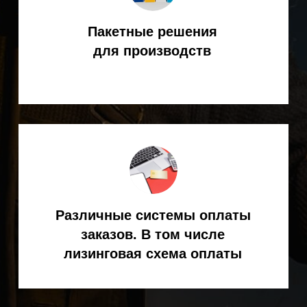
Официальный дилер
KEMPPI в России
8 (800) 551-70-97
- звонок бесплатный
8
(495) 256-09-97
ЗАКАЗАТЬ ОБРАТНЫЙ ЗВОНОК
info@spark-s.ru
Мессенджеры
КАТАЛОГ ТОВАРОВ
Сварка MIG
/MAG
Сварка TIG
Сварка MMA
Механизированная сварка
Роботизированная сварка