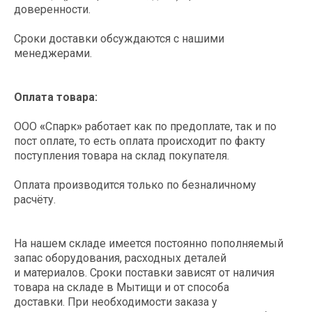
оборудование
доверенности.
Сроки доставки обсуждаются с нашими
менеджерами.
Оплата товара:
ООО
«
Спарк
»
работает как по предоплате, так и по
Получите
пост оплате, то есть оплата происходит по факту
поступления товара на склад покупателя.
коммерческое
предложение
Оплата производится только по безналичному
расчёту.
Стоимость оборудования рассчитывается
индивидуально (в зависимости от выбора
На нашем складе имеется постоянно пополняемый
оборудования, количества). Поэтому на
запас оборудования, расходных деталей
сайте цен нет.
и материалов. Сроки поставки зависят от наличия
товара на складе в Мытищи и от способа
Мы ценим ваше время и стремимся к
доставки. При необходимости заказа у
эффективности. После получения заявки наш