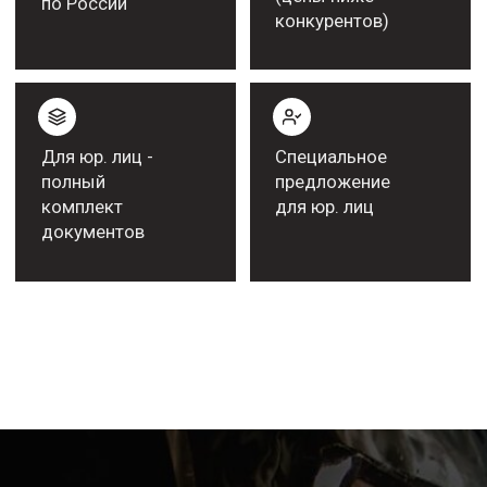
KEMPPI у нас
Остались вопросы?
Получите оперативную
консультацию
специалиста KEMPPI
Ответим на все интересующие
вопросы (подбор, поставка,