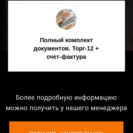
Горелки для сварки
КАРТА САЙТА
Отзывы
Гарантия
Доставка и оплата
О компании
Контакты
Политика конфиденциальности
Каталог KEMPPI 2023-2024 PDF
© ООО «Спарк» продаем оборудование с 2007 года
Наш адрес в Москве: ул. Ибрагимова, д. 31, офисы 9–
10.
Наш адрес в Мытищах: Московская область, г.
Мытищи, ул. Проезд Воронина, стр. 7/8, офис 58.