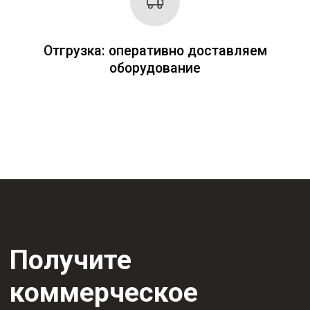
Приобретая любой
товар KEMPPI у нас,
вы получаете:
Гарантию до
Надежное
2 лет + 1 год
сертифицированное
в подарок
оборудование
от KEMPPI
Постоянную
Оперативную
техническую
отправку
поддержку
(при наличии
грамотных
товара на
специалистов
складе)