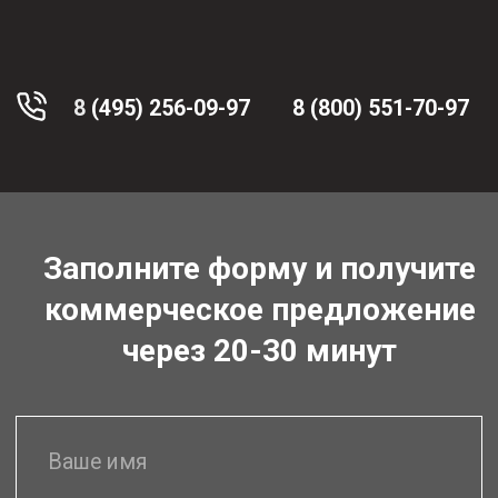
Для юр. лиц у нас
действуют
специальные условия
для оптимизации
расходов
Пакетные решения
для производств