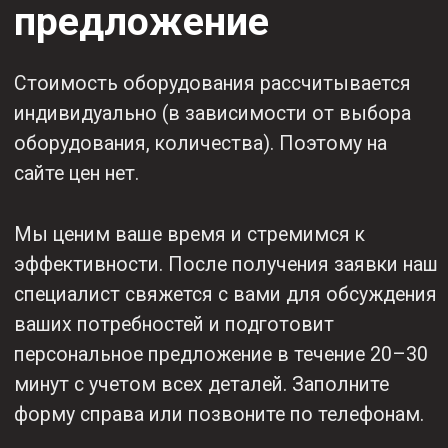
Гарантию
Бесплатную
выгодной цены
доставку
(цены ниже
по России
конкурентов)
Для юр. лиц -
Специальное
полный
предложение
комплект
для юр. лиц
документов