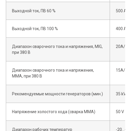
Выходной ток, ПВ 60 %
500 A
Выходной ток, ПВ 100 %
400 A
Диапазон сварочного тока и напряжения, MIG,
20A/14V
при 380 В
Диапазон сварочного тока и напряжения,
15A/20V
MMA, при 380 В
Рекомендуемые мощности генераторов (мин.)
35 kVA
Этапы заказа
Напряжение холостого хода (сварка MMA)
50 V
оборудования
Диапазон рабочих температур
-20…+40