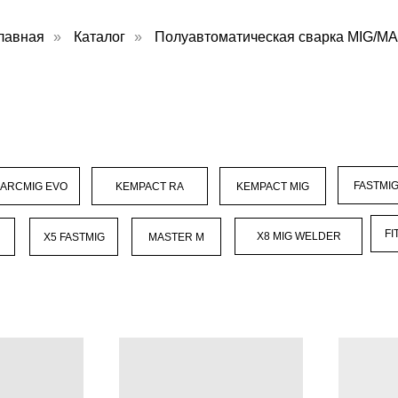
лавная
»
Каталог
»
Полуавтоматическая сварка MIG/M
FASTMIG
NARCMIG EVO
KEMPACT RA
KEMPACT MIG
FI
X8 MIG WELDER
X5 FASTMIG
MASTER M