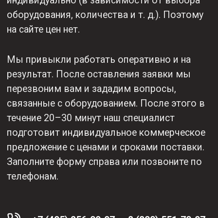
Приобретая любой
товар KEMPPI у нас,
вы получаете:
Гарантию до
Надежное
2 лет + 1 год
сертифицированное
в подарок
оборудование
от KEMPPI