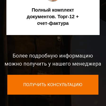
Официальный дилер
KEMPPI в России
8 (800) 551-70-97
- звонок бесплатный
8
(495) 256-09-97
ЗАКАЗАТЬ ОБРАТНЫЙ ЗВОНОК
info@spark-s.ru
Мессенджеры
КАТАЛОГ ТОВАРОВ