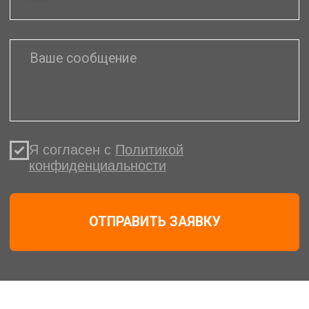
Для юр. лиц у нас
действуют
специальные условия
для оптимизации
расходов
Пакетные решения
для производств