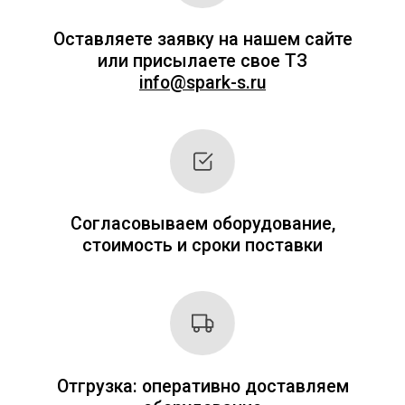
индивидуально (в зависимости от выбора
оборудования, количества и т. д.). Поэтому
на сайте цен нет.
Мы привыкли работать оперативно и на
результат. После оставления заявки мы
перезвоним вам и зададим вопросы,
связанные с оборудованием. После этого в
течение 20–30 минут наш специалист
подготовит индивидуальное коммерческое
предложение с ценами и сроками поставки.
Заполните форму справа или позвоните по
телефонам.
+7 (495) 256-09-97
8 (800) 551-70-97
Заполните форму и получите