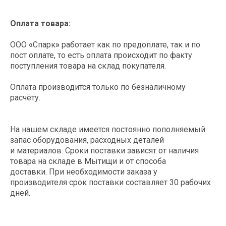
Этапы заказа
Оплата товара:
оборудования
ООО
«
Спарк
»
работает как по предоплате, так и по
пост оплате, то есть оплата происходит по факту
поступления товара на склад покупателя.
Поддерживаем клиентов на
всех этапах покупки и в
постгарантийный период
Оплата производится только по безналичному
расчёту.
На нашем складе имеется постоянно пополняемый
запас оборудования, расходных деталей
Оставляете заявку на нашем сайте
и материалов. Сроки поставки зависят от наличия
или присылаете свое ТЗ
товара на складе в Мытищи и от способа
info@spark-s.ru
доставки. При необходимости заказа у
производителя срок поставки составляет 30 рабочих
дней.
Согласовываем оборудование,