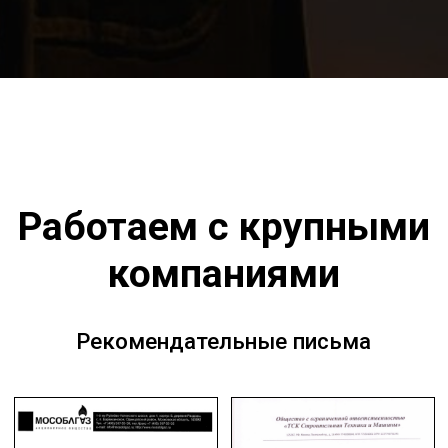
Сварка MIG
/MAG
Сварка TIG
Сварка MMA
Механизированная сварка
Роботизированная сварка
Горелки для сварки
КАРТА САЙТА
Отзывы
Гарантия
Доставка и оплата
О компании
Контакты
Политика конфиденциальности
Каталог KEMPPI 2023-2024 PDF