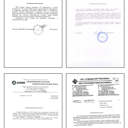
© ООО «Спарк» продаем оборудование с 2007 года
Наш адрес в Москве: ул. Ибрагимова, д. 31, офисы 9–
10.
Наш адрес в Мытищах: Московская область, г.
Мытищи, ул. Проезд Воронина, стр. 7/8, офис 58.
Создание и продвижение сайта
CIT Portal