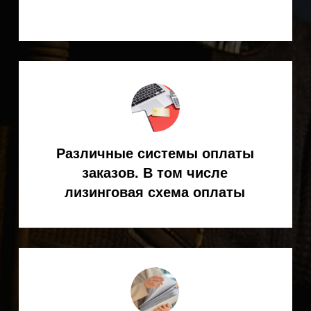
консультацию
специалиста KEMPPI
Ответим на все интересующие
вопросы (подбор, поставка,
эксплуатация сварочного
оборудования и т. д.)
+7
Я согласен(на) с
Политикой
конфиденциальности
ОТПРАВИТЬ ЗАЯВКУ