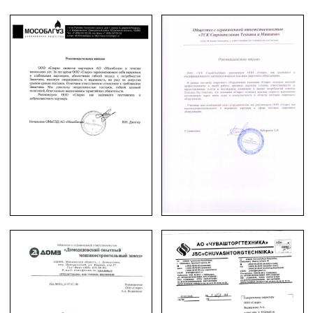
Каталог KEMPPI 2023-2024 PDF
© ООО «Спарк» продаем оборудование с 2007 года
Наш адрес в Москве: ул. Ибрагимова, д. 31, офисы 9–
10.
Наш адрес в Мытищах: Московская область, г.
Мытищи, ул. Проезд Воронина, стр. 7/8, офис 58.
Создание и продвижение сайта
CIT Portal