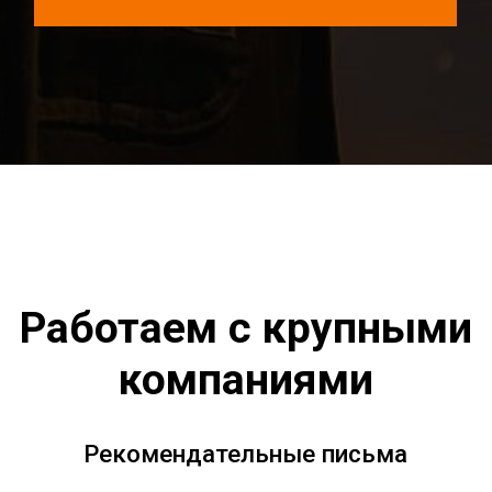
КАТАЛОГ ТОВАРОВ
Сварка MIG
/MAG
Сварка TIG
Сварка MMA
Механизированная сварка
Роботизированная сварка
Горелки для сварки
КАРТА САЙТА
Отзывы
Гарантия
Доставка и оплата
О компании
Контакты
Политика конфиденциальности