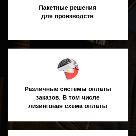
Остались вопросы?
Получите оперативную
консультацию
специалиста KEMPPI
Ответим на все интересующие
вопросы (подбор, поставка,
эксплуатация сварочного
оборудования и т. д.)
+7
Я согласен(на) с
Политикой
конфиденциальности
ОТПРАВИТЬ ЗАЯВКУ