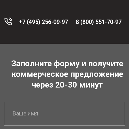
Постоянную
Оперативную
техническую
отправку
поддержку
(при наличии
грамотных
товара на
специалистов
складе)
Гарантия
Бесплатную
выгодной цены
доставку
(цены ниже
по России
конкурентов)
Для юр. лиц -
Специальное
полный
предложение
комплект
для юр. лиц
документов