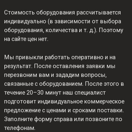
ОТПРАВИТЬ ЗАЯВКУ
Приобретая любой
товар KEMPPI у нас,
вы получаете:
Гарантию до
Надежное
2 лет + 1 год
сертифицированное
в подарок
оборудование
от KEMPPI