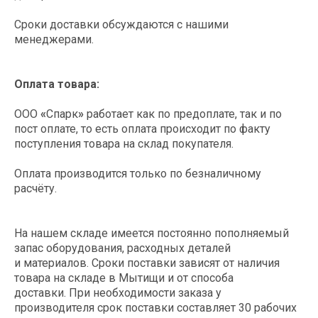
Сроки доставки обсуждаются с нашими
менеджерами.
Этапы заказа
Оплата товара:
оборудования
ООО
«
Спарк
»
работает как по предоплате, так и по
пост оплате, то есть оплата происходит по факту
Поддерживаем клиентов на
поступления товара на склад покупателя.
всех этапах покупки и в
постгарантийный период
Оплата производится только по безналичному
расчёту.
На нашем складе имеется постоянно пополняемый
Оставляете заявку на нашем сайте
запас оборудования, расходных деталей
или присылаете свое ТЗ
и материалов. Сроки поставки зависят от наличия
info@spark-s.ru
товара на складе в Мытищи и от способа
доставки. При необходимости заказа у
производителя срок поставки составляет 30 рабочих