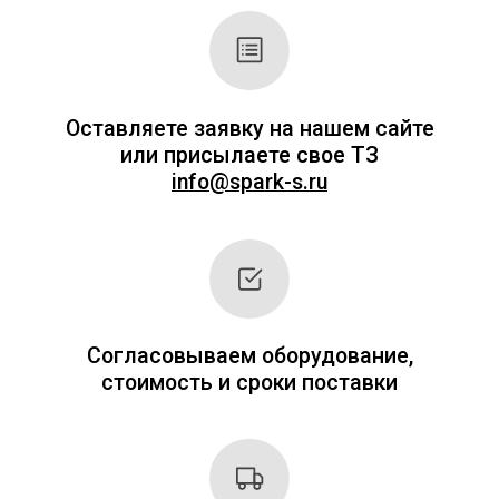
Стоимость оборудования рассчитывается
индивидуально (в зависимости от выбора
оборудования, количества и т. д.). Поэтому
на сайте цен нет.
Мы привыкли работать оперативно и на
результат. После оставления заявки мы
перезвоним вам и зададим вопросы,
связанные с оборудованием. После этого в
течение 20–30 минут наш специалист
подготовит индивидуальное коммерческое
предложение с ценами и сроками поставки.
Заполните форму справа или позвоните по
телефонам.
+7 (495) 256-09-97
8 (800) 551-70-97