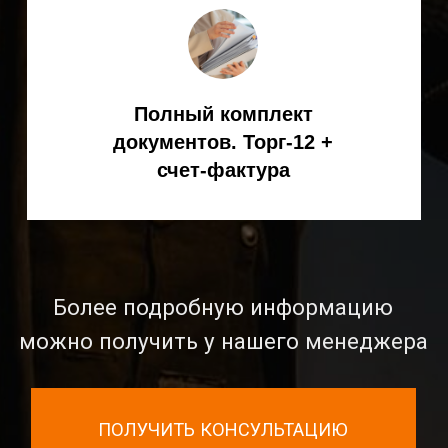
Официальный дилер
KEMPPI в России
8 (800) 551-70-97
- звонок бесплатный
8
(495) 256-09-97
ЗАКАЗАТЬ ОБРАТНЫЙ ЗВОНОК
info@spark-s.ru
Мессенджеры