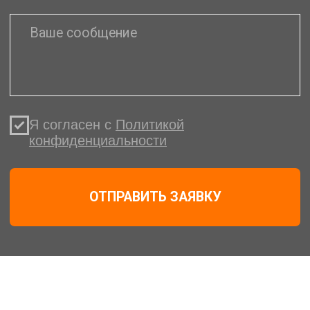
Для юр. лиц у нас
действуют
специальные условия
для оптимизации
расходов
Пакетные решения
для производств