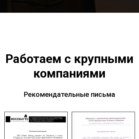
Сварка TIG
Сварка MMA
Механизированная сварка
Роботизированная сварка
Горелки для сварки
КАРТА САЙТА
Отзывы
Гарантия
Доставка и оплата
О компании
Контакты
Политика конфиденциальности
Каталог KEMPPI 2023-2024 PDF