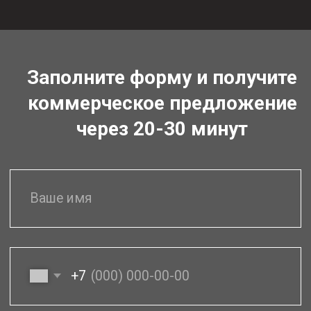
поддержку
(при наличии
грамотных
товара на
специалистов
складе)
Гарантия
Бесплатную
выгодной цены
доставку
(цены ниже
по России
конкурентов)
Для юр. лиц -
Специальное
полный
предложение
комплект
для юр. лиц
документов