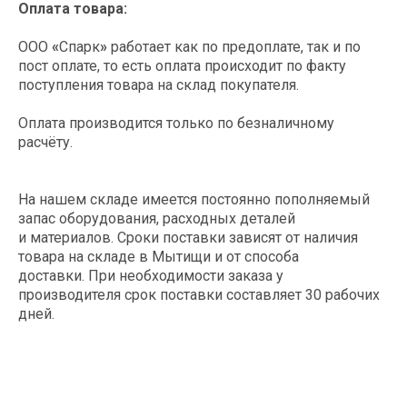
Оплата товара:
Этапы заказа
оборудования
ООО
«
Спарк
»
работает как по предоплате, так и по
пост оплате, то есть оплата происходит по факту
поступления товара на склад покупателя.
Поддерживаем клиентов на
всех этапах покупки и в
Оплата производится только по безналичному
постгарантийный период
расчёту.
На нашем складе имеется постоянно пополняемый
запас оборудования, расходных деталей
и материалов. Сроки поставки зависят от наличия
Оставляете заявку на нашем сайте
или присылаете свое ТЗ
товара на складе в Мытищи и от способа
info@spark-s.ru
доставки. При необходимости заказа у
производителя срок поставки составляет 30 рабочих
дней.
Согласовываем оборудование,
стоимость и сроки поставки