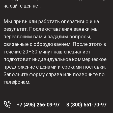
Приобретая любой
товар KEMPPI у нас,
вы получаете:
Гарантию до
Надежное
2 лет + 1 год
сертифицированное
в подарок
оборудование
от KEMPPI
Постоянную
Оперативную
техническую
отправку