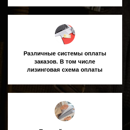
специалиста KEMPPI
Ответим на все интересующие
вопросы (подбор, поставка,
эксплуатация сварочного
оборудования и т. д.)
+7
Я согласен(на) с
Политикой
конфиденциальности
ОТПРАВИТЬ ЗАЯВКУ