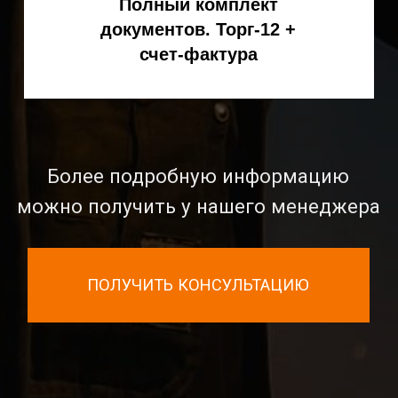
Официальный дилер
KEMPPI в России
8 (800) 551-70-97
- звонок бесплатный
8
(495) 256-09-97
ЗАКАЗАТЬ ОБРАТНЫЙ ЗВОНОК
info@spark-s.ru
Мессенджеры
КАТАЛОГ ТОВАРОВ
Сварка MIG
/MAG