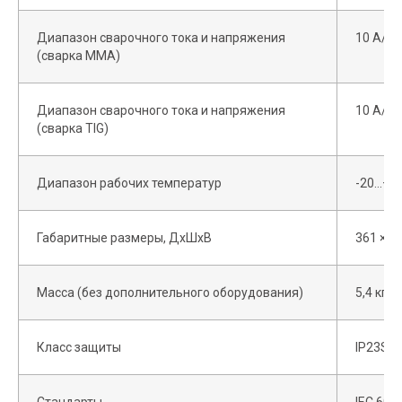
Диапазон сварочного тока и напряжения
10 А/15
(сварка MMA)
Диапазон сварочного тока и напряжения
10 А/10
(сварка TIG)
Диапазон рабочих температур
-20…+40
Габаритные размеры, ДхШхВ
361 × 1
Масса (без дополнительного оборудования)
5,4 кг
Документы для скачивания
Класс защиты
IP23S
Этапы заказа