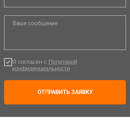
Различные системы оплаты
заказов. В том числе
лизинговая схема оплаты
Полный комплект
документов. Торг-12 +
счет-фактура
Более подробную информацию
можно получить у нашего менеджера