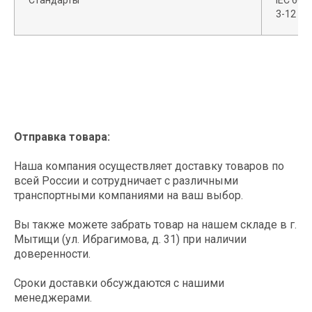
Стандарты
IEC 609
оборудования
Технические спецификации
3-12
Поддерживаем клиентов на
Скачать
всех этапах покупки и в
постгарантийный период
Отправка товара:
Оставляете заявку на нашем сайте
Наша компания осуществляет доставку товаров по
или присылаете свое ТЗ
info@spark-s.ru
всей России и сотрудничает с различными
транспортными компаниями на ваш выбор.
Вы также можете забрать товар на нашем складе в г.
Мытищи (ул. Ибрагимова, д. 31) при наличии
доверенности.
Согласовываем оборудование,
стоимость и сроки поставки
Сроки доставки обсуждаются с нашими
менеджерами.