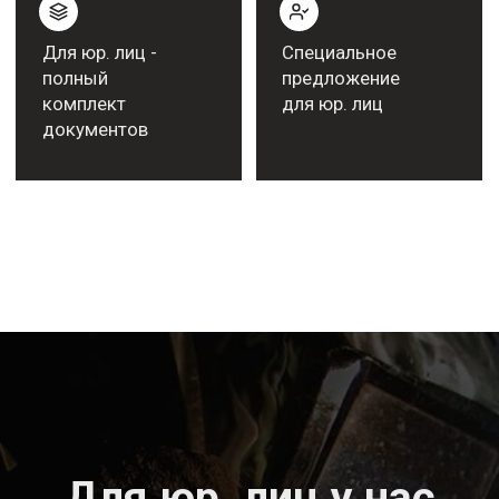
Популярное
оборудование
KEMPPI у нас
Остались вопросы?
Получите оперативную
консультацию
специалиста KEMPPI