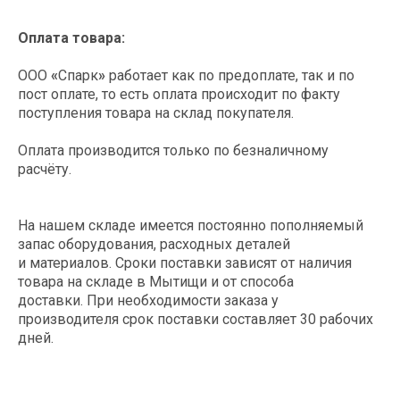
Оплата товара:
Отгрузка: оперативно доставляем
оборудование
ООО
«
Спарк
»
работает как по предоплате, так и по
пост оплате, то есть оплата происходит по факту
поступления товара на склад покупателя.
Оплата производится только по безналичному
расчёту.
На нашем складе имеется постоянно пополняемый
Получите
запас оборудования, расходных деталей
коммерческое
и материалов. Сроки поставки зависят от наличия
товара на складе в Мытищи и от способа
предложение
доставки. При необходимости заказа у
производителя срок поставки составляет 30 рабочих
Стоимость оборудования рассчитывается
дней.
индивидуально (в зависимости от выбора
оборудования, количества). Поэтому на
сайте цен нет.