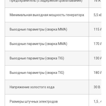
Предохранитель (с задержкой срабатывания)
16 А
Минимальная выходная мощность генератора
5,5 кВА
Выходные параметры (сварка MMA)
115 А/2
Выходные параметры (сварка MMA)
170 А/2
Выходные параметры (сварка TIG)
130 А/1
Выходные параметры (сварка TIG)
180 А/1
Напряжение холостого хода
30 В
Размеры штучных электродов
1,5…4,0