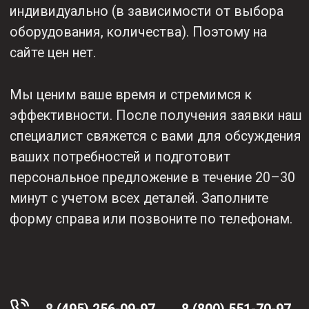
специалистов
складе)
Гарантию
Бесплатную
выгодной цены
доставку
(цены ниже
по России
конкурентов)
Для юр. лиц -
Специальное
полный
предложение
комплект
для юр. лиц
документов