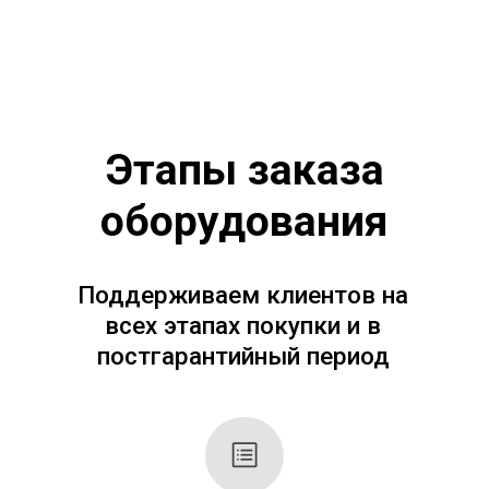
Мы ценим ваше время и стремимся к
эффективности. После получения заявки наш
специалист свяжется с вами для обсуждения
ваших потребностей и подготовит
персональное предложение в течение 20–30
минут с учетом всех деталей. Заполните
форму справа или позвоните по телефонам.
8
(495) 256-09-97
8 (800) 551-70-97
Заполните форму и получите
коммерческое предложение
через 20-30 минут