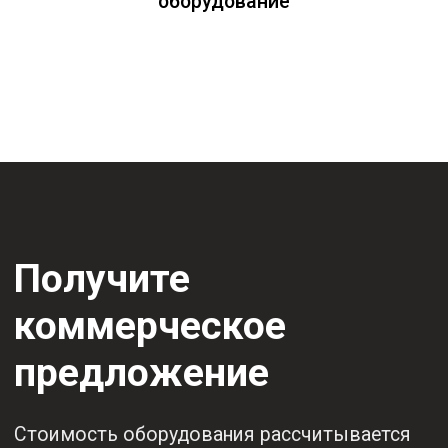
Приобретая любой
товар KEMPPI у нас,
вы получаете:
Гарантию до
Надежное
2 лет + 1 год
сертифицированное
в подарок
оборудование
от KEMPPI
Постоянную
Оперативную
техническую
отправку
поддержку
(при наличии
грамотных
товара на