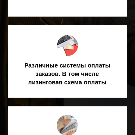
Официальный дилер
KEMPPI в России
8 (800) 551-70-97
- звонок бесплатный
8
(495) 256-09-97
ЗАКАЗАТЬ ОБРАТНЫЙ ЗВОНОК
info@spark-s.ru
Мессенджеры
КАТАЛОГ ТОВАРОВ
Сварка MIG
/MAG
Сварка TIG
Сварка MMA