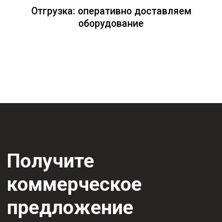
Приобретая любой
товар KEMPPI у нас,
вы получаете:
Гарантию до
Надежное
2 лет + 1 год
сертифицированное
в подарок
оборудование
от KEMPPI
Постоянную
Оперативную
техническую
отправку