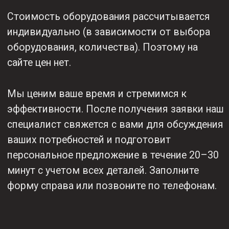
поддержку
(при наличии
грамотных
товара на
специалистов
складе)
Гарантию
Бесплатную
выгодной цены
доставку
(цены ниже
по России
конкурентов)
Для юр. лиц -
Специальное
полный
предложение
комплект
для юр. лиц
документов