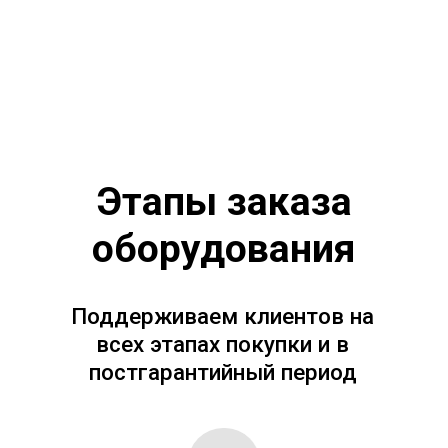
оборудования, количества). Поэтому на
сайте цен нет.
Мы ценим ваше время и стремимся к
эффективности. После получения заявки наш
специалист свяжется с вами для обсуждения
ваших потребностей и подготовит
персональное предложение в течение 20–30
минут с учетом всех деталей. Заполните
форму справа или позвоните по телефонам.
8
(495) 256-09-97
8 (800) 551-70-97
Заполните форму и получите
коммерческое предложение
через 20-30 минут