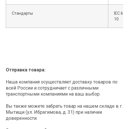
Этапы заказа
оборудования
Технические спецификации
Стандарты
IEC 6097
10
Поддерживаем клиентов на
Скачать
всех этапах покупки и в
постгарантийный период
Отправка товара:
Оставляете заявку на нашем сайте
или присылаете свое ТЗ
Наша компания осуществляет доставку товаров по
info@spark-s.ru
всей России и сотрудничает с различными
транспортными компаниями на ваш выбор.
Вы также можете забрать товар на нашем складе в г.
Мытищи (ул. Ибрагимова, д. 31) при наличии
Согласовываем оборудование,
доверенности.
стоимость и сроки поставки