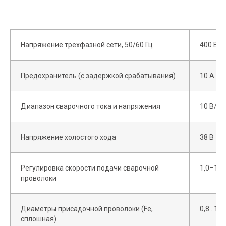
Напряжение трехфазной сети, 50/60 Гц
400 В ±
Предохранитель (с задержкой срабатывания)
10 А
Диапазон сварочного тока и напряжения
10 В/20
Напряжение холостого хода
38 В
Регулировка скорости подачи сварочной
1,0–18,
проволоки
Диаметры присадочной проволоки (Fe,
0,8...1,
сплошная)