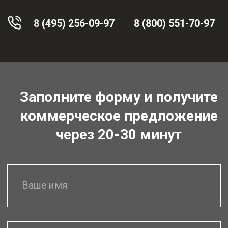
Для юр. лиц у нас
действуют
специальные условия
для оптимизации
расходов
Пакетные решения
для производств