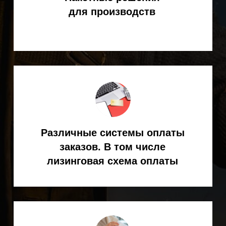
Официальный дилер
KEMPPI в России
8 (800) 551-70-97
- звонок бесплатный
8
(495) 256-09-97
ЗАКАЗАТЬ ОБРАТНЫЙ ЗВОНОК
info@spark-s.ru
Мессенджеры
КАТАЛОГ ТОВАРОВ
Сварка MIG
/MAG
Сварка TIG