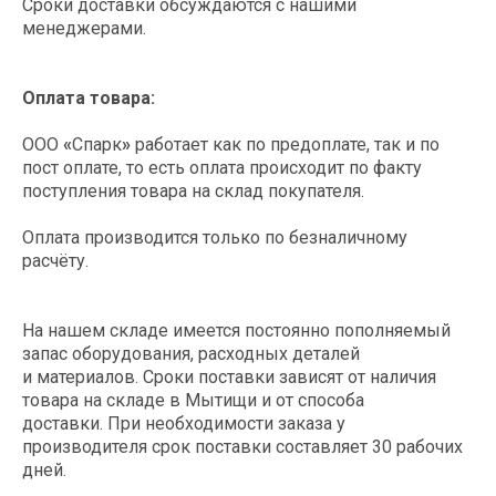
Сроки доставки обсуждаются с нашими
менеджерами.
Отгрузка: оперативно доставляем
Оплата товара:
оборудование
ООО
«
Спарк
»
работает как по предоплате, так и по
пост оплате, то есть оплата происходит по факту
поступления товара на склад покупателя.
Оплата производится только по безналичному
расчёту.
Получите
На нашем складе имеется постоянно пополняемый
запас оборудования, расходных деталей
коммерческое
и материалов. Сроки поставки зависят от наличия
предложение
товара на складе в Мытищи и от способа
доставки. При необходимости заказа у
производителя срок поставки составляет 30 рабочих
Стоимость оборудования рассчитывается
дней.
индивидуально (в зависимости от выбора