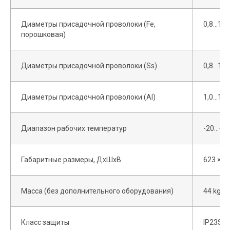
Диаметры присадочной проволоки (Fe,
0,8...1,
порошковая)
Диаметры присадочной проволоки (Ss)
0,8...1,
Диаметры присадочной проволоки (Al)
1,0...1,
Диапазон рабочих температур
-20…+40
Габаритные размеры, ДхШхВ
623 × 5
Масса (без дополнительного оборудования)
44 kg
Документы для скачивания
Класс защиты
IP23S