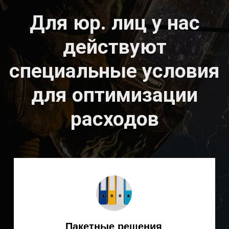
специалиста KEMPPI
Ответим на все интересующие
вопросы (подбор, поставка,
эксплуатация сварочного
оборудования и т. д.)
+7
Я согласен(на) с
Политикой
конфиденциальности
ОТПРАВИТЬ ЗАЯВКУ