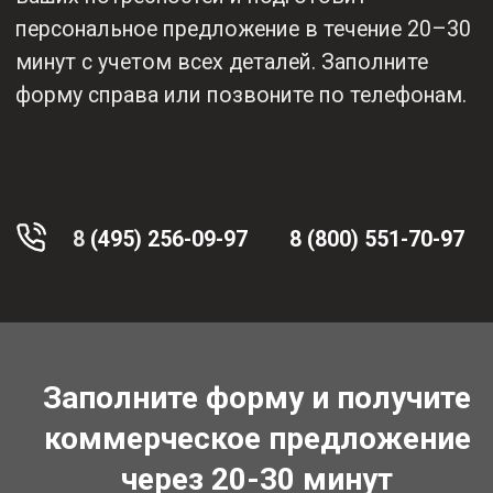
Постоянную
Оперативную
техническую
отправку
поддержку
(при наличии
грамотных
товара на
специалистов
складе)
Гарантию
Бесплатную
выгодной цены
доставку
(цены ниже
по России
конкурентов)
Для юр. лиц -
Специальное
полный
предложение
комплект
для юр. лиц
документов