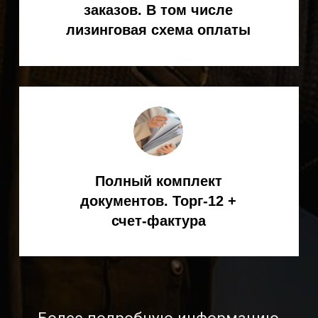
Официальный дилер
KEMPPI в России
8 (800) 551-70-97
- звонок бесплатный
8
(495) 256-09-97
ЗАКАЗАТЬ ОБРАТНЫЙ ЗВОНОК
info@spark-s.ru
Мессенджеры
КАТАЛОГ ТОВАРОВ