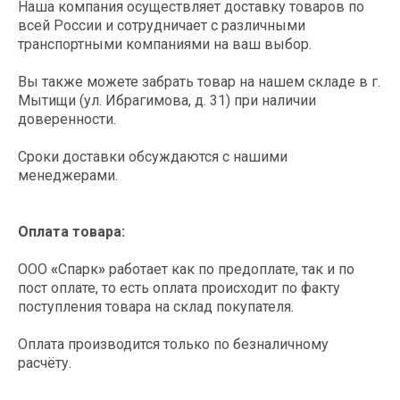
Наша компания осуществляет доставку товаров по
всей России и сотрудничает с различными
транспортными компаниями на ваш выбор.
Этапы заказа
Вы также можете забрать товар на нашем складе в г.
оборудования
Мытищи (ул. Ибрагимова, д. 31) при наличии
доверенности.
Поддерживаем клиентов на
Сроки доставки обсуждаются с нашими
всех этапах покупки и в
постгарантийный период
менеджерами.
Оплата товара:
ООО
«
Спарк
»
работает как по предоплате, так и по
Оставляете заявку на нашем сайте
пост оплате, то есть оплата происходит по факту
или присылаете свое ТЗ
поступления товара на склад покупателя.
info@spark-s.ru
Оплата производится только по безналичному
расчёту.