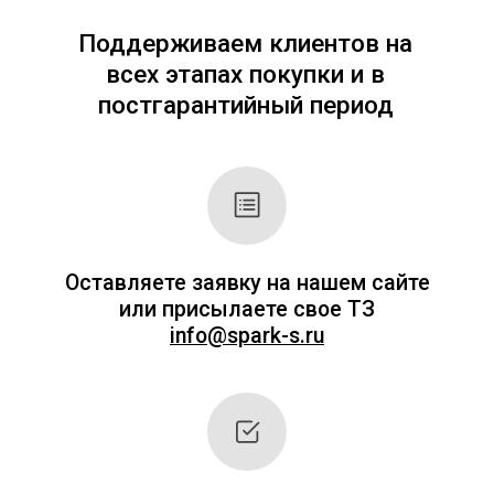
Стоимость оборудования рассчитывается
индивидуально (в зависимости от выбора
оборудования, количества). Поэтому на
сайте цен нет.
Мы ценим ваше время и стремимся к
эффективности. После получения заявки наш
специалист свяжется с вами для обсуждения
ваших потребностей и подготовит
персональное предложение в течение 20–30
минут с учетом всех деталей. Заполните
форму справа или позвоните по телефонам.
8
(495) 256-09-97
8 (800) 551-70-97