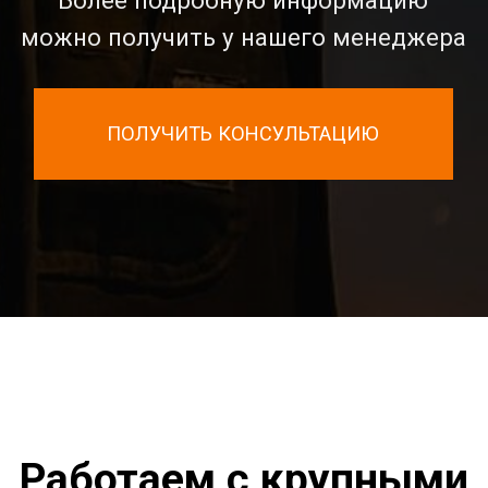
Сварка MIG
/MAG
Сварка TIG
Сварка MMA
Механизированная сварка
Роботизированная сварка
Горелки для сварки
КАРТА САЙТА
Отзывы
Гарантия
Доставка и оплата
О компании
Контакты
Политика конфиденциальности