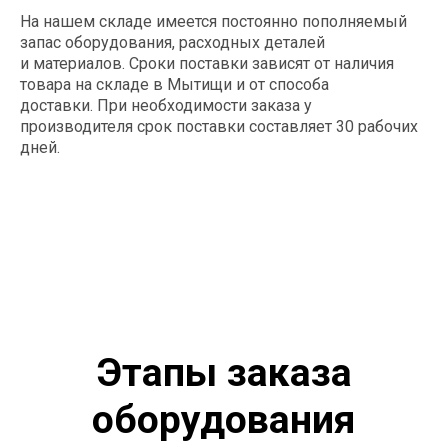
Согласовываем оборудование,
На нашем складе имеется постоянно пополняемый
стоимость и сроки поставки
запас оборудования, расходных деталей
и материалов. Сроки поставки зависят от наличия
товара на складе в Мытищи и от способа
доставки. При необходимости заказа у
производителя срок поставки составляет 30 рабочих
Отгрузка: оперативно доставляем
дней.
оборудование
Получите
коммерческое
предложение