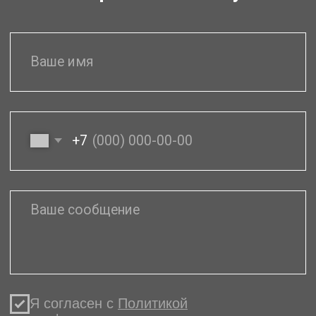
Для юр. лиц у нас
действуют
специальные условия
для оптимизации
расходов
Пакетные решения