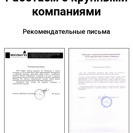
Каталог KEMPPI 2023-2024 PDF
© ООО «Спарк» продаем оборудование с 2007 года
Наш адрес в Москве: ул. Ибрагимова, д. 31, офисы 9–
10.
Наш адрес в Мытищах: Московская область, г.
Мытищи, ул. Проезд Воронина, стр. 7/8, офис 58.
Создание и продвижение сайта
CIT Portal