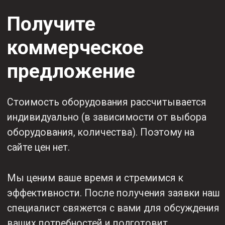
Приобретая любой
товар KEMPPI у нас,
вы получаете:
Гарантию до
Надежное
2 лет + 1 год
сертифицированное
в подарок
оборудование
от KEMPPI