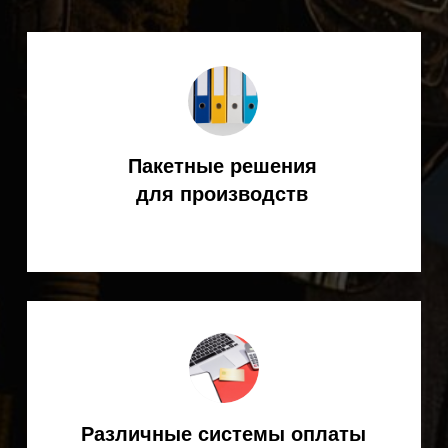
Получите оперативную
консультацию
специалиста KEMPPI
Ответим на все интересующие
вопросы (подбор, поставка,
эксплуатация сварочного
оборудования и т. д.)
+7
Я согласен(на) с
Политикой
конфиденциальности
ОТПРАВИТЬ ЗАЯВКУ